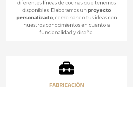
diferentes líneas de cocinas que tenemos
disponibles. Elaboramos un
proyecto
personalizado
, combinando tus ideas con
nuestros conocimientos en cuanto a
funcionalidad y diseño.
FABRICACIÓN
Fabricamos los muebles de cocina a medida en
Vigo. Como carpintería, trabajamos para
adaptar el mueble al espacio disponible,
asegurando una calidad y un
acabado
estético inmejorable
. Instalamos todos los